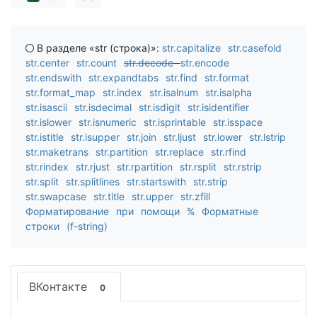
В разделе «str (строка)»:
str.capitalize
str.casefold
str.center
str.count
str.decode
str.encode
str.endswith
str.expandtabs
str.find
str.format
str.format_map
str.index
str.isalnum
str.isalpha
str.isascii
str.isdecimal
str.isdigit
str.isidentifier
str.islower
str.isnumeric
str.isprintable
str.isspace
str.istitle
str.isupper
str.join
str.ljust
str.lower
str.lstrip
str.maketrans
str.partition
str.replace
str.rfind
str.rindex
str.rjust
str.rpartition
str.rsplit
str.rstrip
str.split
str.splitlines
str.startswith
str.strip
str.swapcase
str.title
str.upper
str.zfill
Форматирование при помощи %
Форматные
строки (f-string)
ВКонтакте
0