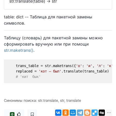
str.translate(table)
->
str
table: dict -- Таблица для пакетной замены
символов.
Таблицу (словарь) для пакетной замены можно
сформировать вручную или при помощи
str.maketrans()
.
    trans_table = str.maketrans({
'о'
: 
'и'
, 
'л'
: 
'к'
,
    replaced = 
'кот — был'
.translate(trans_table)
# 'кит  бык'
Синонимы поиска: str.translate, str, translate
0