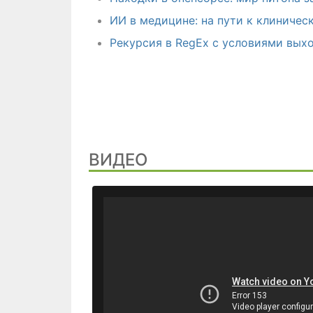
ИИ в медицине: на пути к клиниче
Рекурсия в RegEx с условиями вых
ВИДЕО