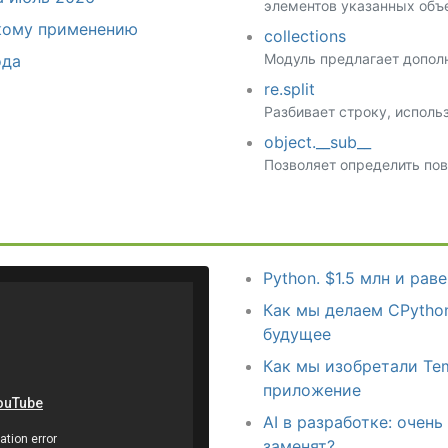
элементов указанных объ
скому применению
collections
Модуль предлагает допол
ода
re.split
Разбивает строку, исполь
object.__sub__
Позволяет определить пов
Python. $1.5 млн и рав
Как мы делаем CPytho
будущее
Как мы изобретали Tem
приложение
AI в разработке: очен
заменят?