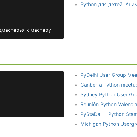
Python для детей. Ан
дмастерья к мастеру
PyDelhi User Group Me
Canberra Python meetu
Sydney Python User Gr
Reunión Python Valenci
PyStaDa — Python Stam
Michigan Python Userg