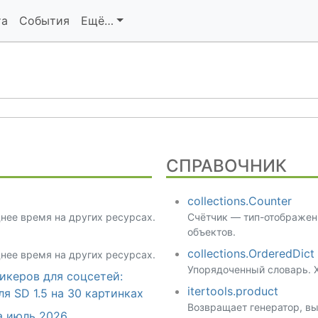
та
События
Ещё…
СПРАВОЧНИК
collections.Counter
днее время на других ресурсах.
Счётчик — тип-отображен
объектов.
collections.OrderedDict
днее время на других ресурсах.
Упорядоченный словарь. Х
икеров для соцсетей:
itertools.product
я SD 1.5 на 30 картинках
Возвращает генератор, в
а июль 2026