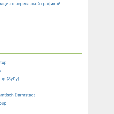
имация с черепашьей графикой
etup
p
oup (SyPy)
a
mtisch Darmstadt
roup