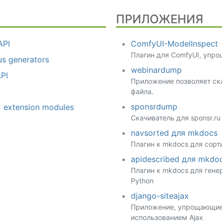
ПРИЛОЖЕНИЯ
API
ComfyUI-ModelInspect
Плагин для ComfyUI, упр
us generators
webinardump
API
Приложение позволяет ска
файла.
sponsrdump
C extension modules
Скачиватель для sponsr.ru
navsorted для mkdocs
Плагин к mkdocs для сорт
apidescribed для mkdo
Плагин к mkdocs для гене
Python
django-siteajax
Приложение, упрощающие 
использованием Ajax