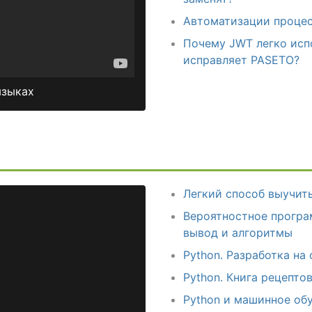
Автоматизации процес
Почему JWT легко испо
исправляет PASETO?
языках
Легкий способ выучить
Вероятностное програ
вывод и алгоритмы
Python. Разработка на
Python. Книга рецепто
Python и машинное об