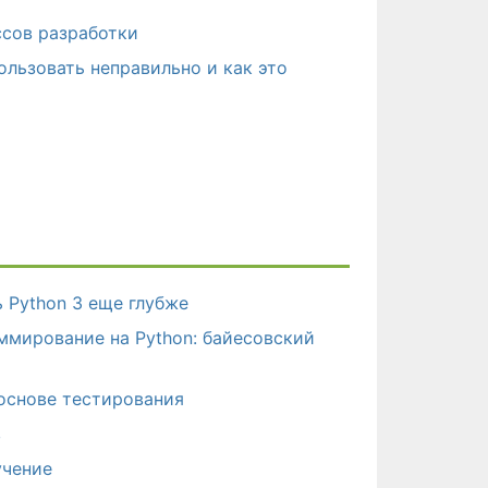
сов разработки
льзовать неправильно и как это
 Python 3 еще глубже
ммирование на Python: байесовский
 основе тестирования
в
учение