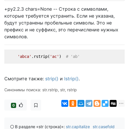
+py2.2.3 chars=None -- Строка с символами,
которые требуется устранить. Если не указана,
будут устранены пробельные символы. Это не
префикс и не суффикс, это перечисление нужных
символов.
'abca'
.rstrip(
'ac'
)  
# 'ab'
Смотрите также:
strip()
и
lstrip()
.
Синонимы поиска: str.rstrip, str, rstrip
0
В разделе «str (строка)»:
str.capitalize
str.casefold