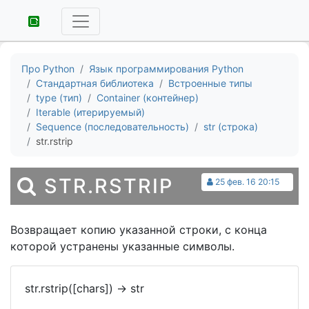
Про Python
Язык программирования Python
Стандартная библиотека
Встроенные типы
type (тип)
Container (контейнер)
Iterable (итерируемый)
Sequence (последовательность)
str (строка)
str.rstrip
STR.RSTRIP
25 фев. 16 20:15
Возвращает копию указанной строки, с конца
которой устранены указанные символы.
str.rstrip([chars])
->
str