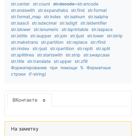
str.center
str.count
str.decode
str.encode
str.endswith
str.expandtabs
str.find
str.format
str.format_map
str.index
str.isalnum
str.isalpha
str.isascii
str.isdecimal
str.isdigit
str.isidentifier
str.islower
str.isnumeric
str.isprintable
str.isspace
str.istitle
str.isupper
str.join
str.ljust
str.lower
str.lstrip
str.maketrans
str.partition
str.replace
str.rfind
str.rindex
str.rjust
str.rpartition
str.rsplit
str.split
str.splitlines
str.startswith
str.strip
str.swapcase
str.title
str.translate
str.upper
str.zfill
Форматирование при помощи %
Форматные
строки (f-string)
ВКонтакте
0
На заметку