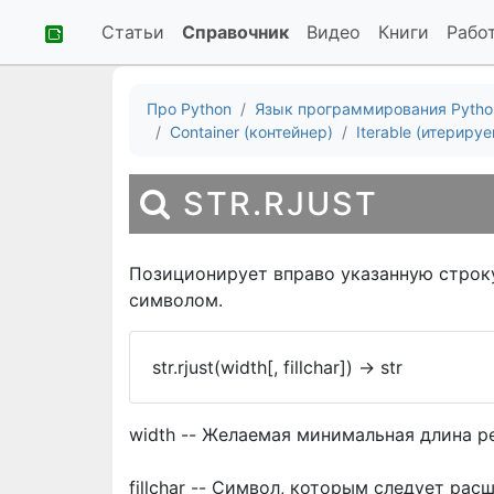
Статьи
Справочник
Видео
Книги
Рабо
Про Python
Язык программирования Pytho
Container (контейнер)
Iterable (итериру
STR.RJUST
Позиционирует вправо указанную строку
символом.
str.rjust(width[, fillchar])
->
str
width -- Желаемая минимальная длина р
fillchar -- Символ, которым следует ра