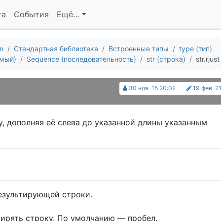
та
События
Ещё…
n
Стандартная библиотека
Встроенные типы
type (тип)
емый)
Sequence (последовательность)
str (строка)
str.rjust
30 ноя. 15 20:02
19 фев. 21
, дополняя её слева до указанной длины указанным
езультирующей строки.
сширять строку. По умолчанию — пробел.