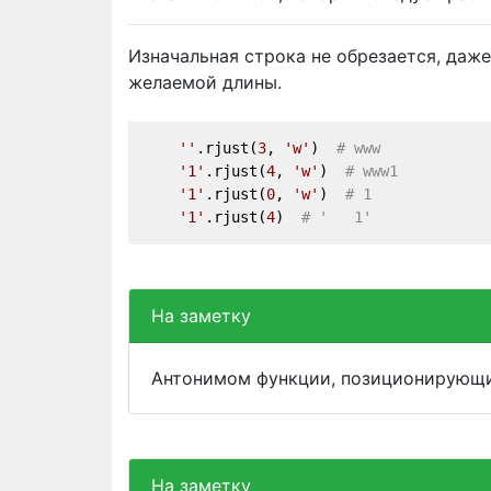
Изначальная строка не обрезается, даже
желаемой длины.
''
.rjust(
3
, 
'w'
)  
# www
'1'
.rjust(
4
, 
'w'
)  
# www1
'1'
.rjust(
0
, 
'w'
)  
# 1
'1'
.rjust(
4
)  
# '   1'
На заметку
Антонимом функции, позиционирующи
На заметку