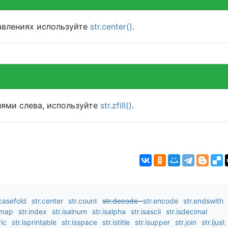
авлениях используйте
str.center()
.
лями слева, используйте
str.zfill()
.
.casefold
str.center
str.count
str.decode
str.encode
str.endswith
_map
str.index
str.isalnum
str.isalpha
str.isascii
str.isdecimal
ric
str.isprintable
str.isspace
str.istitle
str.isupper
str.join
str.ljust