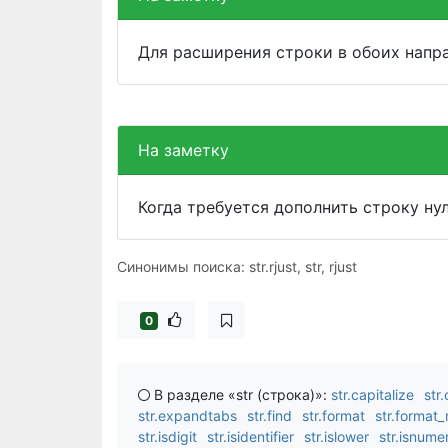
Для расширения строки в обоих напр
На заметку
Когда требуется дополнить строку ну
Синонимы поиска: str.rjust, str, rjust
0
В разделе «str (строка)»:
str.capitalize
str
str.expandtabs
str.find
str.format
str.format
str.isdigit
str.isidentifier
str.islower
str.isnume