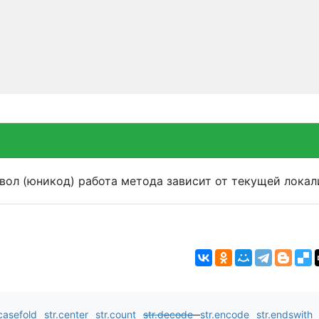
вол (юникод) работа метода зависит от текущей локал
.casefold
str.center
str.count
str.decode
str.encode
str.endswith