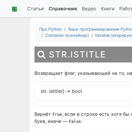
Статьи
Справочник
Видео
Книги
Рабо
Про Python
Язык программирования Pytho
Container (контейнер)
Iterable (итериру
STR.ISTITLE
Возвращает флаг, указывающий на то, на
str. istitle()
->
bool
Вернёт
, если в строке есть хотя бы
True
букв, иначе —
.
False