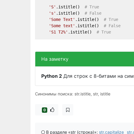
'S'
.istitle()  
# True
's'
.istitle()  
# False
'Some Text'
.istitle()  
# True
'Some text'
.istitle()  
# False
'S1 T2%'
.istitle()  
# True
На заметку
Python 2
Для строк с 8-битами на сим
Синонимы поиска: str.istitle, str, istitle
0
В разделе «str (строка)»:
str.capitalize
str