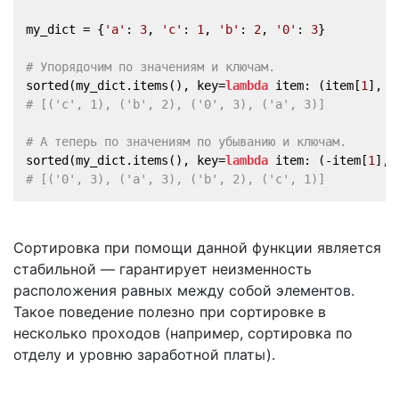
my_dict = {
'a'
: 
3
, 
'c'
: 
1
, 
'b'
: 
2
, 
'0'
: 
3
}
# Упорядочим по значениям и ключам.
sorted(my_dict.items(), key=
lambda
 item: (item[
1
], i
# [('c', 1), ('b', 2), ('0', 3), ('a', 3)]
# А теперь по значениям по убыванию и ключам.
sorted(my_dict.items(), key=
lambda
 item: (-item[
1
], 
# [('0', 3), ('a', 3), ('b', 2), ('c', 1)]
Сортировка при помощи данной функции является
стабильной — гарантирует неизменность
расположения равных между собой элементов.
Такое поведение полезно при сортировке в
несколько проходов (например, сортировка по
отделу и уровню заработной платы).