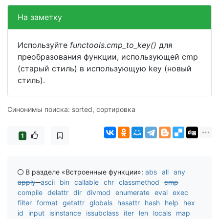
На заметку
Используйте
functools.cmp_to_key()
для
преобразования функции, использующей cmp
(старый стиль) в использующую key (новый
стиль).
Синонимы поиска: sorted, сортировка
1
В разделе «Встроенные функции»:
abs
all
any
apply
ascii
bin
callable
chr
classmethod
cmp
compile
delattr
dir
divmod
enumerate
eval
exec
filter
format
getattr
globals
hasattr
hash
help
hex
id
input
isinstance
issubclass
iter
len
locals
map