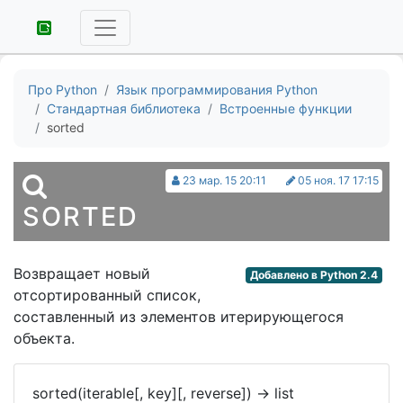
Про Python
Язык программирования Python
Стандартная библиотека
Встроенные функции
sorted
23 мар. 15 20:11
05 ноя. 17 17:15
SORTED
Возвращает новый
Добавлено в Python 2.4
отсортированный список,
составленный из элементов итерирующегося
объекта.
sorted(iterable[, key][, reverse])
->
list