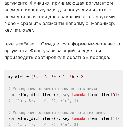
аргумента. Функция, принимающая аргументом
элемент, используемая для получения из этого
элемента значения для сравнения его с другими.
None - сравнить элементы напрямую. Например:
key=str.lower.
reverse=False -- Ожидается в форме именованного
аргумента. Флаг, указывающий следует ли
производить сортировку в обратном порядке.
my_dict = {
'a'
: 
3
, 
'c'
: 
1
, 
'b'
: 
2
}
# Упорядочим элементы словаря по ключам.
sorted(my_dict.items(), key=
lambda
 item: item[
0
])  
# [('a', 3), ('b', 2), ('c', 1)]
# Упорядочим элементы словаря по значениям.
sorted(my_dict.items(), key=
lambda
 item: item[
1
])  
# [('c', 1), ('b', 2), ('a', 3)]