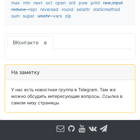
max
min
next
oct
open
ord
pow
print
raw_input
reduce
repr
reversed
round
setattr
staticmethod
sum
super
unichr
vars
zip
ВКонтакте
0
На заметку
У нас есть новостная группа в Telegram. Там же
можно обсудить интересующие вопросы. Ссылка в
самом низу страницы.