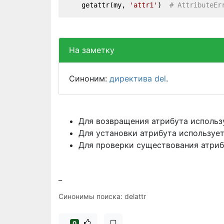
    getattr(my, 
'attr1'
)  
# AttributeEr
На заметку
Синоним:
директива del
.
Для возвращения атрибута исполь
Для установки атрибута используе
Для проверки существования атри
_
Синонимы поиска: delattr
0