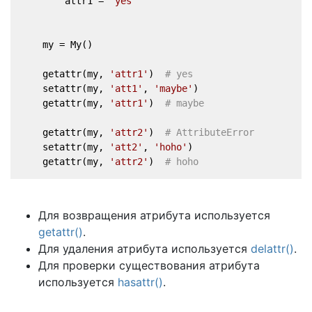
        attr1 = 
'yes'
    my = My()
    getattr(my, 
'attr1'
)  
# yes
    setattr(my, 
'att1'
, 
'maybe'
)
    getattr(my, 
'attr1'
)  
# maybe
    getattr(my, 
'attr2'
)  
# AttributeError
    setattr(my, 
'att2'
, 
'hoho'
)
    getattr(my, 
'attr2'
)  
# hoho
Для возвращения атрибута используется
getattr()
.
Для удаления атрибута используется
delattr()
.
Для проверки существования атрибута
используется
hasattr()
.