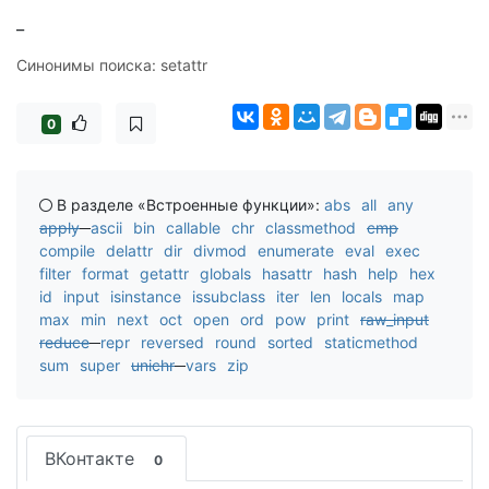
_
Синонимы поиска: setattr
0
В разделе «Встроенные функции»:
abs
all
any
apply
ascii
bin
callable
chr
classmethod
cmp
compile
delattr
dir
divmod
enumerate
eval
exec
filter
format
getattr
globals
hasattr
hash
help
hex
id
input
isinstance
issubclass
iter
len
locals
map
max
min
next
oct
open
ord
pow
print
raw_input
reduce
repr
reversed
round
sorted
staticmethod
sum
super
unichr
vars
zip
ВКонтакте
0