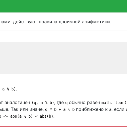
пами, действуют правила двоичной арифметики.
.
 a % b)
ат аналогичен
, где
обычно равен
(q, a % b)
q
math.floor(
ьше. Так или иначе,
приближено к
, если
q * b + a % b
a
.
0 <= abs(a % b) < abs(b)