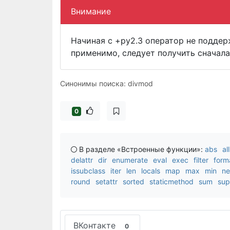
Внимание
Начиная с +py2.3 оператор не поддер
применимо, следует получить сначал
Синонимы поиска: divmod
0
В разделе «Встроенные функции»:
abs
all
delattr
dir
enumerate
eval
exec
filter
form
issubclass
iter
len
locals
map
max
min
ne
round
setattr
sorted
staticmethod
sum
sup
ВКонтакте
0