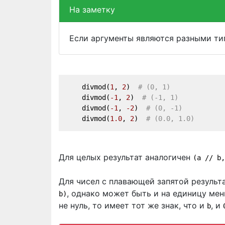
На заметку
Если аргументы являются разными ти
    divmod(
1
, 
2
)  
# (0, 1)
    divmod(
-1
, 
2
)  
# (-1, 1)
    divmod(
-1
, 
-2
)  
# (0, -1)
    divmod(
1.0
, 
2
)  
# (0.0, 1.0)
Для целых результат аналогичен
(a // b,
Для чисел с плавающей запятой результ
, однако может быть и на единицу мен
b)
не нуль, то имеет тот же знак, что и
, и
b