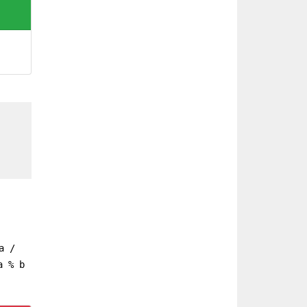
a /
a % b