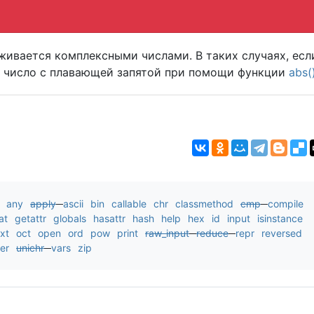
живается комплексными числами. В таких случаях, есл
а число с плавающей запятой при помощи функции
abs(
any
apply
ascii
bin
callable
chr
classmethod
cmp
compile
at
getattr
globals
hasattr
hash
help
hex
id
input
isinstance
xt
oct
open
ord
pow
print
raw_input
reduce
repr
reversed
er
unichr
vars
zip