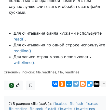
полностью в оперативной памяти. В этом
случае лучше считывать и обрабатывать файл
кусками.
Для считывания файла кусками используйте
read()
.
Для считывания по одной строке используйте
readline()
.
Для записи строк можно использовать
writelines()
.
Синонимы поиска: file.readlines, file, readlines
0
В разделе «file (файл)»:
file.close
file.flush
file.read
file.readline
file.seek
file.tell
file.write
file.writelines