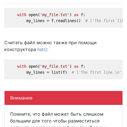
with
 open(
'my_file.txt'
) 
as
 f:
        my_lines = f.readlines()  
# ['The first line
Считать файл можно также при помощи
конструктора
list()
:
with
 open(
'my_file.txt'
) 
as
 f:
        my_lines = list(f)  
# ['The first line.\n', 
Внимание
Помните, что файл может быть слишком
большим для того чтобы разместиться