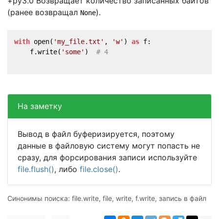
+py3.0 Возвращает количество записанных байтов
(ранее возвращал
).
None
with
 open(
'my_file.txt'
, 
'w'
) 
as
 f:
    f.write(
'some'
)  
# 4
На заметку
Вывод в файл буферизируется, поэтому
данные в файловую систему могут попасть не
сразу, для форсирования записи используйте
file.flush()
, либо
file.close()
.
Синонимы поиска: file.write, file, write, f.write, запись в файл