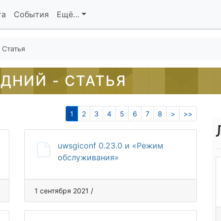
та
События
Ещё…
 Статья
ДНИЙ - СТАТЬЯ
1
2
3
4
5
6
7
8
>
>>
uwsgiconf 0.23.0 и «Режим
обслуживания»
1 сентября 2021 /