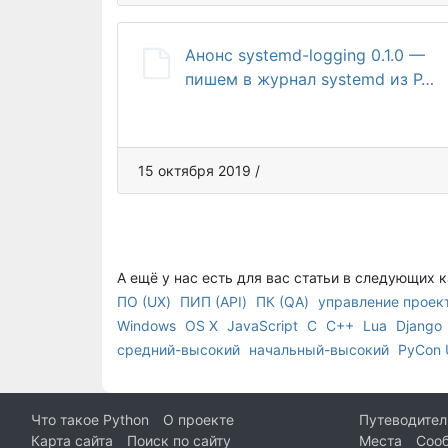
Анонс systemd-logging 0.1.0 —
пишем в журнал systemd из P…
15 октября 2019 /
А ещё у нас есть для вас статьи в следующих 
ПО (UX)
ПИП (API)
ПК (QA)
управление проек
Windows
OS X
JavaScript
C
C++
Lua
Django
средний-высокий
начальный-высокий
PyCon 
Что такое Python
О проекте
Путеводител
Карта сайта
Поиск по сайту
Места
Соо