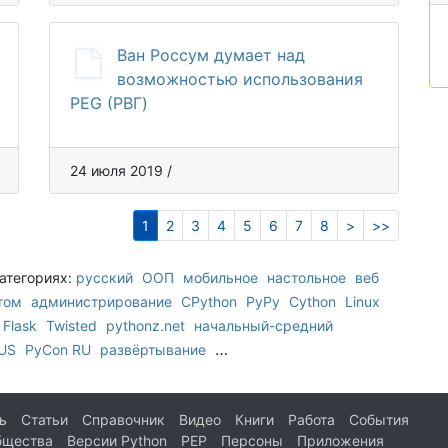
Ван Россум думает над
возможностью использования
PEG (РВГ)
24 июля 2019 /
1
2
3
4
5
6
7
8
>
>>
категориях:
русский
ООП
мобильное
настольное
веб
том
администрирование
CPython
PyPy
Cython
Linux
Flask
Twisted
pythonz.net
начальный-средний
…
US
PyCon RU
развёртывание
ь
Статьи
Справочник
Видео
Книги
Работа
События
бщества
Версии Python
PEP
Персоны
Приложения