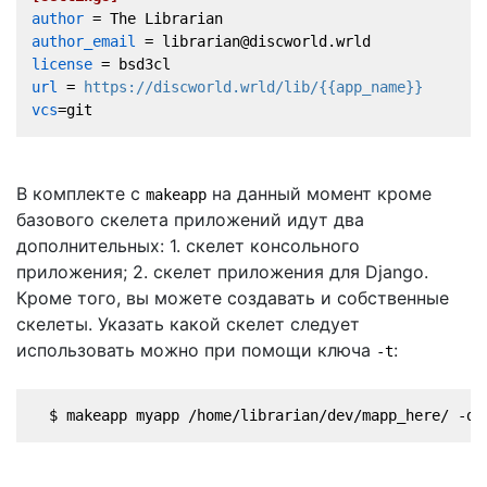
author
 = The Librarian
author_email
 = librarian@discworld.wrld
license
 = bsd3cl
url
 = 
https://discworld.wrld/lib/{{app_name}}
vcs
=git
В комплекте с
на данный момент кроме
makeapp
базового скелета приложений идут два
дополнительных: 1. скелет консольного
приложения; 2. скелет приложения для Django.
Кроме того, вы можете создавать и собственные
скелеты. Указать какой скелет следует
использовать можно при помощи ключа
:
-t
  $ makeapp myapp /home/librarian/dev/mapp_here/ -d 