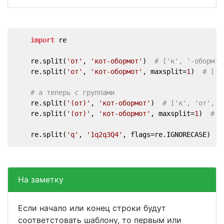
import
 re
    re.split(
'от'
, 
'кот-обормот'
)  
# ['к', '-оборм',
    re.split(
'от'
, 
'кот-обормот'
, maxsplit=
1
)  
# ['к
# а теперь с группами
    re.split(
'(от)'
, 
'кот-обормот'
)  
# ['к', 'от', '
    re.split(
'(от)'
, 
'кот-обормот'
, maxsplit=
1
)  
# [
    re.split(
'q'
, 
'1q2q3Q4'
, flags=re.IGNORECASE)  
#
На заметку
Если начало или конец строки будут
соответстовать шаблону, то первым или