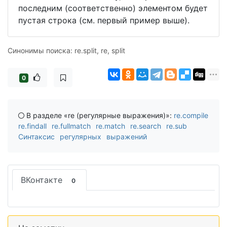
последним (соответственно) элементом будет
пустая строка (см. первый пример выше).
Синонимы поиска: re.split, re, split
0
В разделе «re (регулярные выражения)»:
re.compile
re.findall
re.fullmatch
re.match
re.search
re.sub
Синтаксис регулярных выражений
ВКонтакте
0