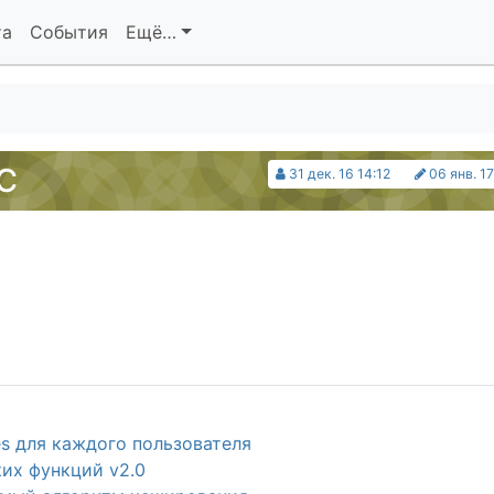
та
События
Ещё…
С
31 дек. 16 14:12
06 янв. 17
s для каждого пользователя
их функций v2.0