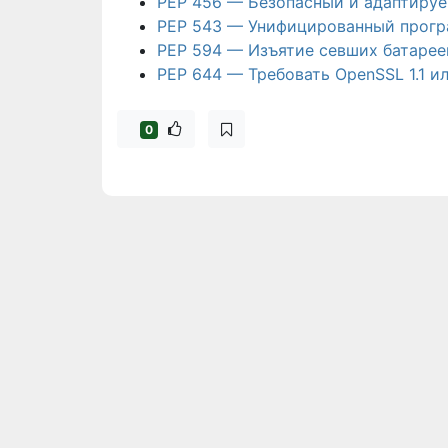
PEP 456 — Безопасный и адаптиру
PEP 543 — Унифицированный прогр
PEP 594 — Изъятие севших батарее
PEP 644 — Требовать OpenSSL 1.1 и
0