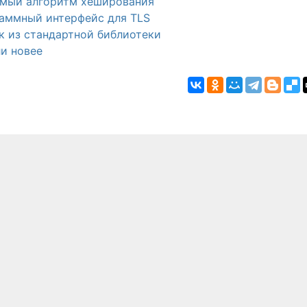
емый алгоритм хеширования
аммный интерфейс для TLS
к из стандартной библиотеки
ли новее