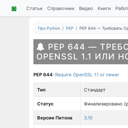
Статьи
Справочник
Видео
Книги
Рабо
Про Python
PEP
PEP 644 — Требовать Op
PEP 644 — ТРЕБ
OPENSSL 1.1 ИЛИ Н
PEP 644
:
Require OpenSSL 1.1 or newer
Тип
Стандарт
Статус
Финализировано (р
Версии Питона
3.10