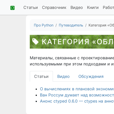
Статьи
Справочник
Видео
Книги
Рабо
Про Python
Путеводитель
Категория «О
КАТЕГОРИЯ «ОБЛ
Материалы, связанные с проектировани
используемыми при этом подходами и и
Статьи
Видео
Обсуждения
О вычислениях в плановой экономи
Ван Россум думает над возможност
Анонс ctyped 0.6.0 — ctypes на анн