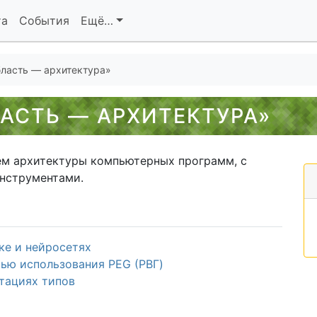
та
События
Ещё…
бласть — архитектура»
АСТЬ — АРХИТЕКТУРА»
ем архитектуры компьютерных программ, с
нструментами.
ке и нейросетях
ью использования PEG (РВГ)
отациях типов