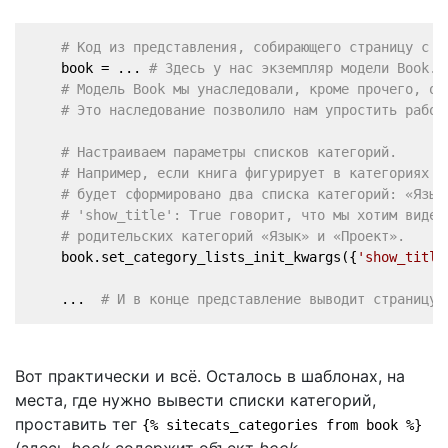
# Код из представления, собирающего страницу с д
    book = ... 
# Здесь у нас экземпляр модели Book. 
# Модель Book мы унаследовали, кроме прочего, от
# Это наследование позволило нам упростить работ
# Настраиваем параметры списков категорий.
# Например, если книга фигурирует в категориях «
# будет сформировано два списка категорий: «Язык
# 'show_title': True говорит, что мы хотим видет
# родительских категорий «Язык» и «Проект».
    book.set_category_lists_init_kwargs({
'show_title
    ...  
# И в конце представление выводит страницу.
Вот практически и всё. Осталось в шаблонах, на
места, где нужно вывести списки категорий,
проставить тег
{% sitecats_categories from book %}
(здесь
book
содержит объект
book
,