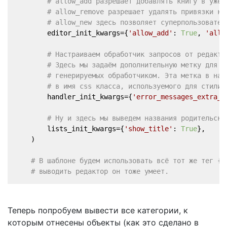
# allow_add разрешает добавлять книгу в уже 
# allow_remove разрешает удалять привязки кн
# allow_new здесь позволяет суперпользовател
        editor_init_kwargs={
'allow_add'
: 
True
, 
'allo
# Настраиваем обработчик запросов от редакто
# Здесь мы задаём дополнительную метку для с
# генерируемых обработчиком. Эта метка в наш
# в имя css класса, используемого для стилиз
        handler_init_kwargs={
'error_messages_extra_t
# Ну и здесь мы выведем названия родительски
        lists_init_kwargs={
'show_title'
: 
True
},
    )
# В шаблоне будем использовать всё тот же тег {%
# выводить редактор он тоже умеет.
Теперь попробуем вывести все категории, к
которым отнесены объекты (как это сделано в