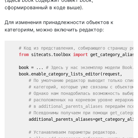
сформированный в коде выше).
Для изменения принадлежности объектов к
категориям, можно включить редактор:
# Код из представления, собирающего страницу ред
from
 sitecats.toolbox 
import
 get_category_aliase
    book = ... 
# Здесь у нас экземпляр модели Book. 
    book.enable_category_lists_editor(request,
# По умолчанию редактор выводит только списк
# категорий, которые уже связаны с объектом,
# Однако нам понадобилась возможность выбира
# расположенных на корневом уровне иерархии,
# в additional_parents_aliases передаём псев
# Псевдонимы получаем при помощи get_categor
        additional_parents_aliases=get_category_alia
# Устанавливаем параметры редактора.