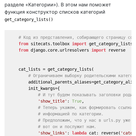
разделе «Категории»). В этом нам поможет
функция конструктор списков категорий
get_category_lists()
# Код из представления, собирающего страницу со 
from
 sitecats.toolbox 
import
 get_category_lists,
from
 django.core.urlresolvers 
import
 reverse
    cat_lists = get_category_lists(
# Ограничиваем выборку родительскими категор
        additional_parents_aliases=get_category_alia
        init_kwargs={
# И тут будем показывать заголовки родит
'show_title'
: 
True
,
# Теперь укажем, как формировать ссылки 
# информацией по категории.
# Предположим, что у нас в urls.py уже о
# вот он и послужит нам.
'show_links'
: 
lambda
 cat: reverse(
'categ