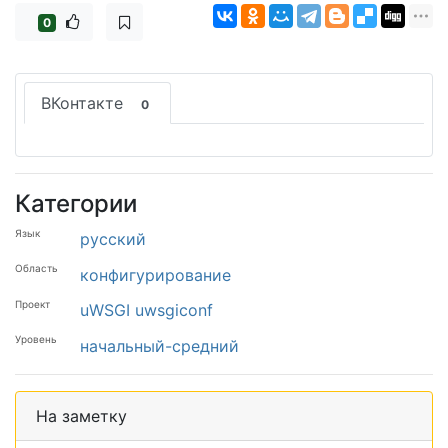
0
ВКонтакте
0
Категории
Язык
русский
Область
конфигурирование
Проект
uWSGI
uwsgiconf
Уровень
начальный-средний
На заметку