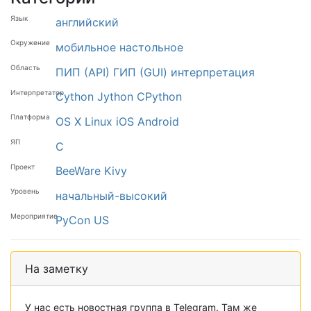
Язык
английский
Окружение
мобильное
настольное
Область
ПИП (API)
ГИП (GUI)
интерпретация
Интерпретатор
Cython
Jython
CPython
Платформа
OS X
Linux
iOS
Android
ЯП
C
Проект
BeeWare
Kivy
Уровень
начальный-высокий
Мероприятие
PyCon US
На заметку
У нас есть новостная группа в Telegram. Там же