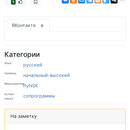
1
ВКонтакте
0
Категории
Язык
русский
Уровень
начальный-высокий
Мероприятие
PyNSK
Аспект
сопрограммы
языка
На заметку