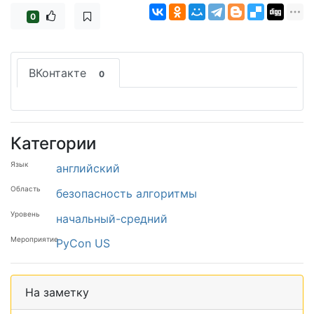
0
ВКонтакте
0
Категории
Язык
английский
Область
безопасность
алгоритмы
Уровень
начальный-средний
Мероприятие
PyCon US
На заметку