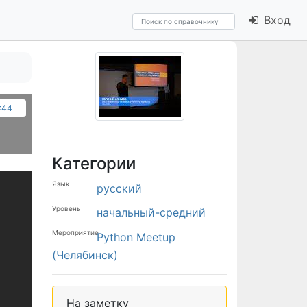
Вход
7:44
Категории
Язык
русский
Уровень
начальный-средний
Мероприятие
Python Meetup
(Челябинск)
На заметку