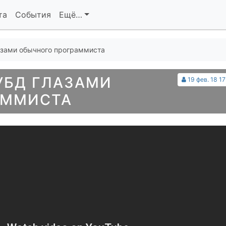
та
События
Ещё…
азами обычного программиста
УБД ГЛАЗАМИ
19 фев. 18 1
АММИСТА