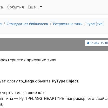
та
События
Ещё…
n
Стандартная библиотека
Встроенные типы
type (тип)
17 май. 15 1
арактеристик присущих типу.
ует слоту
tp_flags
объекта
PyTypeObject
.
черты типа, такие как:
я типа — Py_TPFLAGS_HEAPTYPE (например, это свойс
);