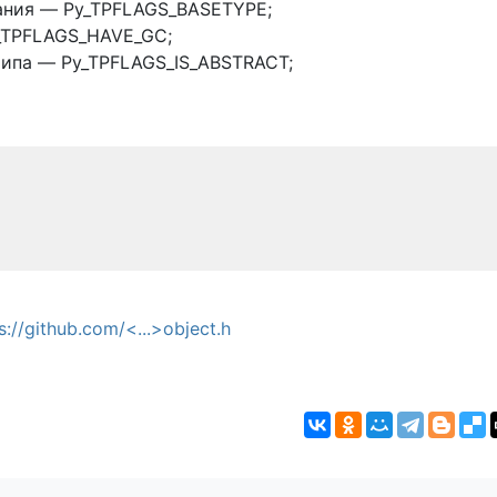
ания — Py_TPFLAGS_BASETYPE;
_TPFLAGS_HAVE_GC;
типа — Py_TPFLAGS_IS_ABSTRACT;
s://github.com/<...>object.h