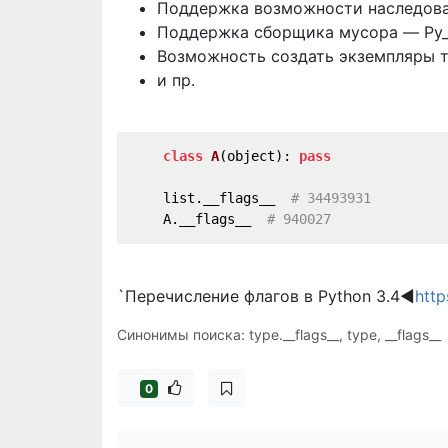
Поддержка возможности наследов
Поддержка сборщика мусора — Py
Возможность создать экземпляры 
и пр.
class
A
(
object
):
pass
    list.__flags__  
# 34493931
    A.__flags__  
# 940027
`Перечисление флагов в Python 3.4◀
http
Синонимы поиска: type.__flags__, type, __flags__
0