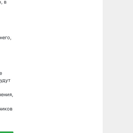
, в
него,
е
будут
чения,
чиков