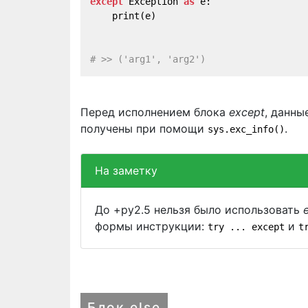
except
 Exception 
as
 e:
    print(e)
# >> ('arg1', 'arg2')
Перед исполнением блока
except
, данны
получены при помощи
.
sys.exc_info()
На заметку
До +py2.5 нельзя было использовать
формы инструкции:
и
try ... except
t
Блок else