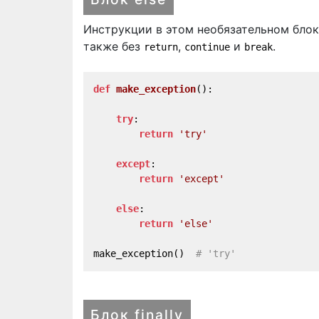
Инструкции в этом необязательном бло
также без
,
и
.
return
continue
break
def
make_exception
():
try
:
return
'try'
except
:
return
'except'
else
:
return
'else'
make_exception()  
# 'try'
Блок finally