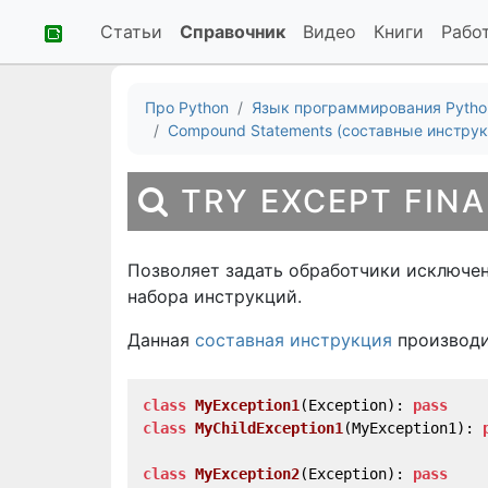
Статьи
Справочник
Видео
Книги
Рабо
Про Python
Язык программирования Pytho
Compound Statements (составные инструк
TRY EXCEPT FINA
Позволяет задать обработчики исключен
набора инструкций.
Данная
составная инструкция
производи
class
MyException1
(
Exception
):
pass
class
MyChildException1
(
MyException1
):
class
MyException2
(
Exception
):
pass