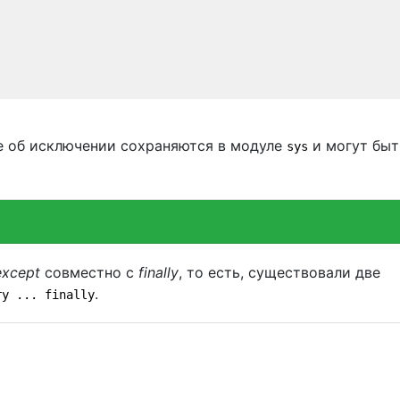
е об исключении сохраняются в модуле
и могут быт
sys
except
совместно с
finally
, то есть, существовали две
.
ry ... finally