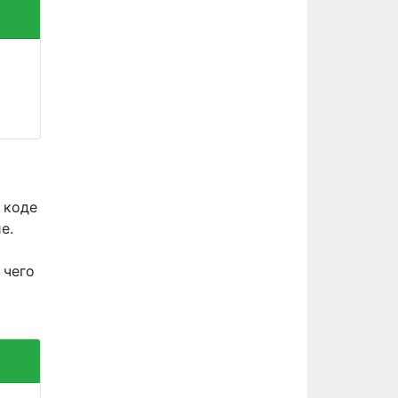
 коде
е.
 чего