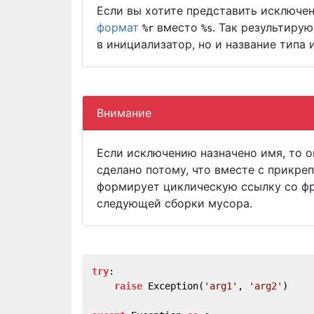
Если вы хотите представить исключен
формат
вместо
. Так результиру
%r
%s
в инициализатор, но и название типа 
Внимание
Если исключению назначено имя, то 
сделано потому, что вместе с прикре
формирует циклическую ссылку со фр
следующей сборки мусора.
try
:
raise
 Exception(
'arg1'
, 
'arg2'
)