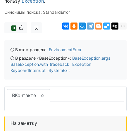
пользу
Exception
.
Синонимы поиска: StandardError
0
В этом разделе:
EnvironmentError
В разделе «BaseException»:
BaseException.args
BaseException.with_traceback
Exception
KeyboardInterrupt
SystemExit
ВКонтакте
0
На заметку