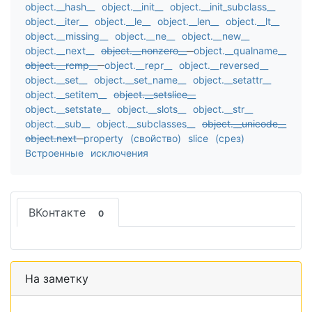
object.__hash__
object.__init__
object.__init_subclass__
object.__iter__
object.__le__
object.__len__
object.__lt__
object.__missing__
object.__ne__
object.__new__
object.__next__
object.__nonzero__
object.__qualname__
object.__rcmp__
object.__repr__
object.__reversed__
object.__set__
object.__set_name__
object.__setattr__
object.__setitem__
object.__setslice__
object.__setstate__
object.__slots__
object.__str__
object.__sub__
object.__subclasses__
object.__unicode__
object.next
property (свойство)
slice (срез)
Встроенные исключения
ВКонтакте
0
На заметку