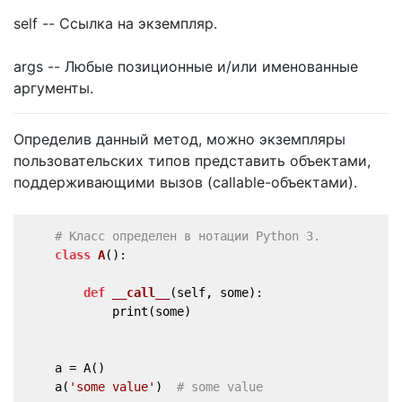
self -- Ссылка на экземпляр.
args -- Любые позиционные и/или именованные
аргументы.
Определив данный метод, можно экземпляры
пользовательских типов представить объектами,
поддерживающими вызов (callable-объектами).
# Класс определен в нотации Python 3.
class
A
():
def
__call__
(
self, some
):
            print(some)
    a = A()
    a(
'some value'
)  
# some value