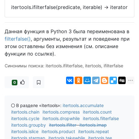
itertools.ifilterfalse(predicate, iterable)
->
iterator
Данная функция в Python 3 была переименована в
filterfalse()
, аргументы, результат и поведение при
этом оставлены без изменения (см. описание
функции по ссылке).
Синонимы поиска: itertools.ifilterfalse, itertools, ifilterfalse
0
В разделе «itertools»:
itertools.accumulate
itertools.chain
itertools.compress
itertools.count
itertools.cycle
itertools.dropwhile
itertools.filterfalse
itertools.groupby
itertools.ifilter
itertools.imap
itertools.islice
itertools.product
itertools.repeat
itertools.starmap
itertools.takewhile
itertools.tee