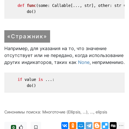
def
func
(
some: Callable[..., str], other: str = 
        do()
«Стражник»
Например, для указания на то, что значение
отсутствует или не передано, когда использование
других индикаторов, таких как
None
, неприменимо.
if
 value 
is
 ...:
        do()
Синонимы поиска: Многоточие (Ellipsis, …), ..., elipsis
0