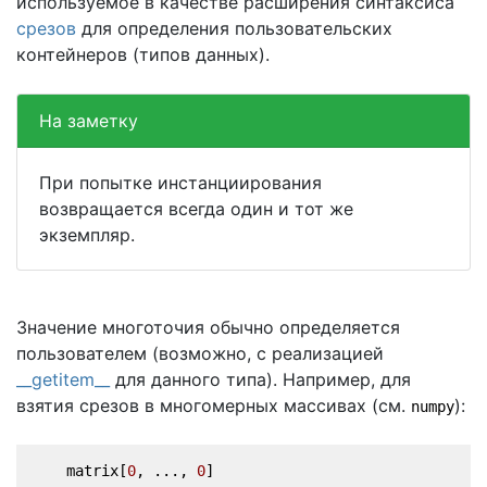
используемое в качестве расширения синтаксиса
срезов
для определения пользовательских
контейнеров (типов данных).
На заметку
При попытке инстанциирования
возвращается всегда один и тот же
экземпляр.
Значение многоточия обычно определяется
пользователем (возможно, с реализацией
__getitem__
для данного типа). Например, для
взятия срезов в многомерных массивах (см.
):
numpy
    matrix[
0
, ..., 
0
]