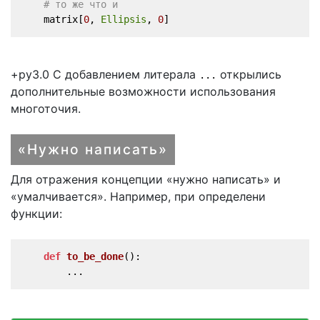
# то же что и
    matrix[
0
, 
Ellipsis
, 
0
]
+py3.0 С добавлением литерала
открылись
...
дополнительные возможности использования
многоточия.
«Нужно написать»
Для отражения концепции «нужно написать» и
«умалчивается». Например, при определени
функции:
def
to_be_done
():
        ...