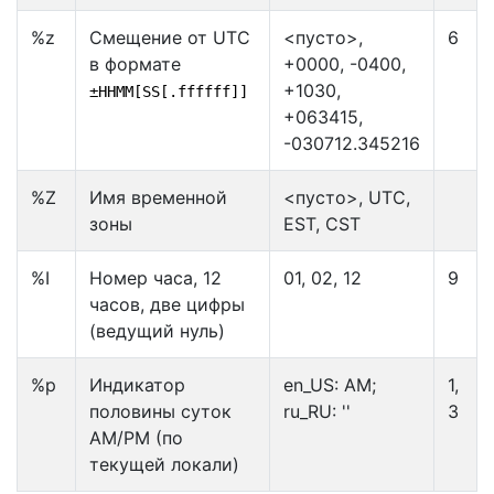
%z
Смещение от UTC
<пусто>,
6
в формате
+0000, -0400,
+1030,
±HHMM[SS[.ffffff]]
+063415,
-030712.345216
%Z
Имя временной
<пусто>, UTC,
зоны
EST, CST
%I
Номер часа, 12
01, 02, 12
9
часов, две цифры
(ведущий нуль)
%p
Индикатор
en_US: AM;
1,
половины суток
ru_RU: ''
3
AM/PM (по
текущей локали)