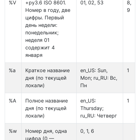
%V
+py3.6 ISO 8601.
01, 02, 53
8,
Номер в году, две
9
цифры. Первый
день недели:
понедельник;
неделя 01
содержит 4
января
%a
Краткое название
en_US: Sun,
1
дня (по текущей
Mon; ru_RU: Вс,
локали)
Пн
%А
Полное название
en_US:
1
дня (по текущей
Thursday;
локали)
ru_RU: Четверг
%w
Номер дня, одна
0, 1, 6
цифра (0 —