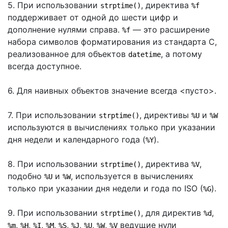
5. При использовании
, директива
strptime()
%f
поддерживает от одной до шести цифр и
дополнение нулями справа.
— это расширение
%f
набора символов форматирования из стандарта C,
реализованное для объектов
, а потому
datetime
всегда доступное.
6. Для наивных объектов значение всегда <пусто>.
7. При использовании
, директивы
и
strptime()
%U
%W
используются в вычислениях только при указании
дня недели и календарного года (
).
%Y
8. При использовании
, директива
,
strptime()
%V
подобно
и
, используется в вычислениях
%U
%W
только при указании дня недели и года по ISO (
).
%G
9. При использовании
, для директив
,
strptime()
%d
,
,
,
,
,
,
,
,
ведущие нули
%m
%H
%I
%M
%S
%J
%U
%W
%V