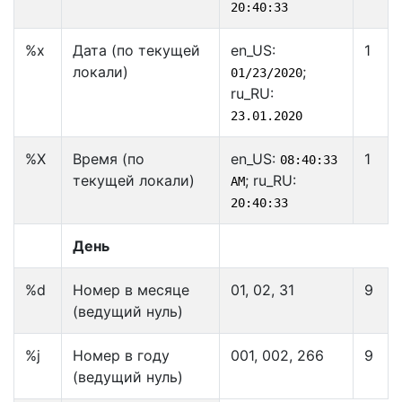
20:40:33
%x
Дата (по текущей
en_US:
1
локали)
;
01/23/2020
ru_RU:
23.01.2020
%X
Время (по
en_US:
1
08:40:33
текущей локали)
; ru_RU:
AM
20:40:33
День
%d
Номер в месяце
01, 02, 31
9
(ведущий нуль)
%j
Номер в году
001, 002, 266
9
(ведущий нуль)