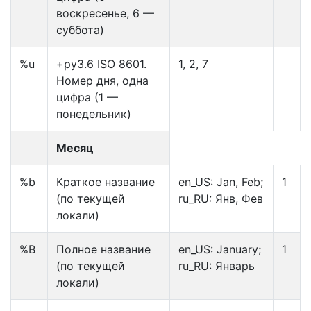
воскресенье, 6 —
суббота)
%u
+py3.6 ISO 8601.
1, 2, 7
Номер дня, одна
цифра (1 —
понедельник)
Месяц
%b
Краткое название
en_US: Jan, Feb;
1
(по текущей
ru_RU: Янв, Фев
локали)
%B
Полное название
en_US: January;
1
(по текущей
ru_RU: Январь
локали)