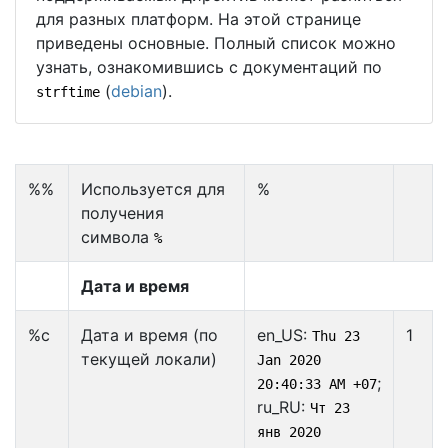
для разных платформ. На этой странице
приведены основные. Полный список можно
узнать, ознакомившись с документаций по
(
debian
).
strftime
%%
Используется для
%
получения
символа
%
Дата и время
%c
Дата и время (по
en_US:
1
Thu 23
текущей локали)
Jan 2020
;
20:40:33 AM +07
ru_RU:
Чт 23
янв 2020