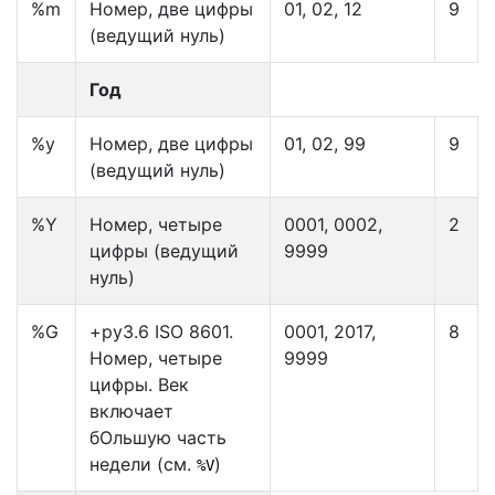
%m
Номер, две цифры
01, 02, 12
9
(ведущий нуль)
Год
%y
Номер, две цифры
01, 02, 99
9
(ведущий нуль)
%Y
Номер, четыре
0001, 0002,
2
цифры (ведущий
9999
нуль)
%G
+py3.6 ISO 8601.
0001, 2017,
8
Номер, четыре
9999
цифры. Век
включает
бОльшую часть
недели (см.
)
%V