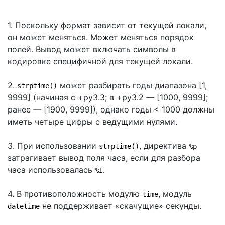
1. Поскольку формат зависит от текущей локали,
он может меняться. Может меняться порядок
полей. Вывод может включать символы в
кодировке специфичной для текущей локали.
2.
может разбирать годы диапазона [1,
strptime()
9999] (начиная с +py3.3; в +py3.2 — [1000, 9999];
ранее — [1900, 9999]), однако годы < 1000 должны
иметь четыре цифры с ведущими нулями.
3. При использовании
, директива
strptime()
%p
затрагивает вывод поля часа, если для разбора
часа использовалась
.
%I
4. В противоположность модулю
, модуль
time
не поддерживает «скачущие» секунды.
datetime