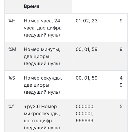
Время
%H
Номер часа, 24
01, 02, 23
9
часа, две цифры
(ведущий нуль)
%M
Номер минуты,
00, 01, 59
9
две цифры
(ведущий нуль)
%S
Номер секунды,
00, 01, 59
4,
две цифры
9
(ведущий нуль)
%f
+py2.6 Номер
000000,
5
микросекунды,
000001,
шесть цифр
999999
(ведущий нуль)