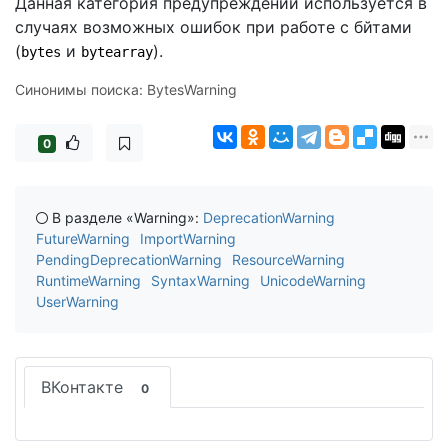
Данная категория предупреждений используется в
случаях возможных ошибок при работе с бйтами
(
и
).
bytes
bytearray
Синонимы поиска: BytesWarning
0
В разделе «Warning»:
DeprecationWarning
FutureWarning
ImportWarning
PendingDeprecationWarning
ResourceWarning
RuntimeWarning
SyntaxWarning
UnicodeWarning
UserWarning
ВКонтакте
0