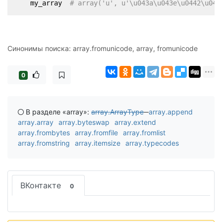
    my_array  
# array('u', u'\u043a\u043e\u0442\u043
Синонимы поиска: array.fromunicode, array, fromunicode
0
В разделе «array»:
array.ArrayType
array.append
array.array
array.byteswap
array.extend
array.frombytes
array.fromfile
array.fromlist
array.fromstring
array.itemsize
array.typecodes
ВКонтакте
0