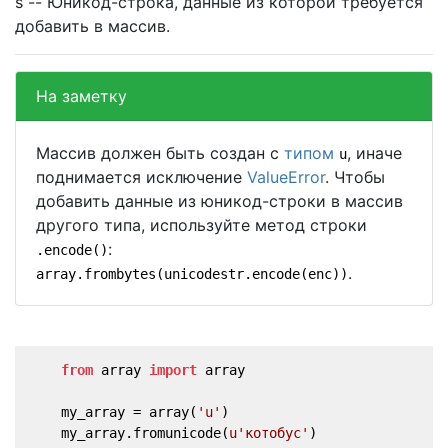
s -- Юникод-строка, данные из которой требуется
добавить в массив.
На заметку
Массив должен быть создан с
типом
, иначе
u
поднимается исключение
ValueError
. Чтобы
добавить данные из юникод-строки в массив
другого типа, используйте метод строки
:
.encode()
.
array.frombytes(unicodestr.encode(enc))
from
 array 
import
 array
    my_array = array(
'u'
)
    my_array.fromunicode(
u'котобус'
)