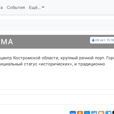
та
События
Ещё…
ОМА
09 окт. 15 1
 центр Костромской области, крупный речной порт. Го
фициальный статус «исторических», и традиционно