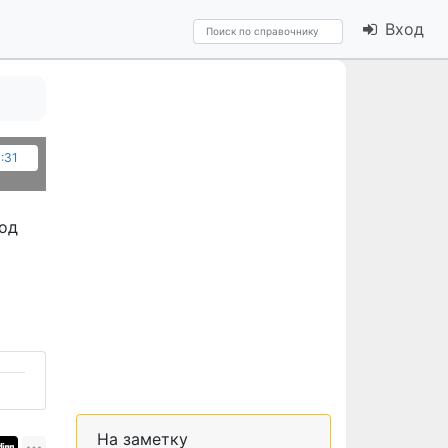
Вход
9:31
род
На заметку