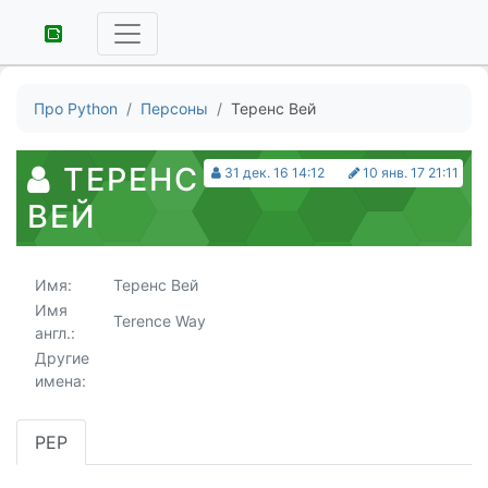
Про Python
Персоны
Теренс Вей
ТЕРЕНС
31 дек. 16 14:12
10 янв. 17 21:11
ВЕЙ
Имя:
Теренс Вей
Имя
Terence Way
англ.:
Другие
имена:
PEP