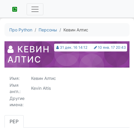
Про Python
Персоны
Кевин Алтис
КЕВИН
31 дек. 16 14:12
10 янв. 17 20:43
АЛТИС
Имя:
Кевин Алтис
Имя
Kevin Altis
англ.:
Другие
имена:
PEP