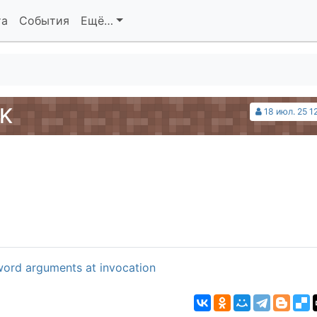
та
События
Ещё…
K
18 июл. 25 1
ord arguments at invocation