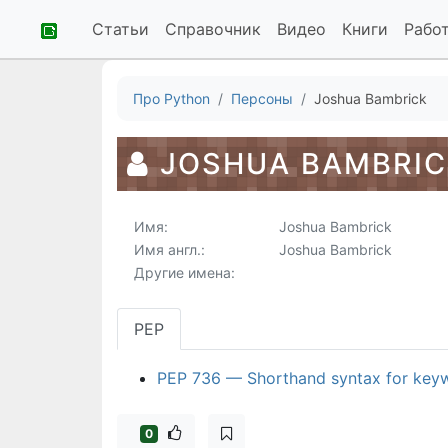
Статьи
Справочник
Видео
Книги
Рабо
Про Python
Персоны
Joshua Bambrick
JOSHUA BAMBRIC
Имя:
Joshua Bambrick
Имя англ.:
Joshua Bambrick
Другие имена:
PEP
PEP 736 — Shorthand syntax for keyw
0