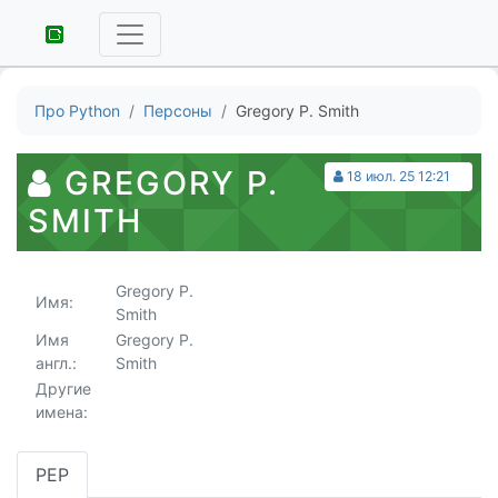
Про Python
Персоны
Gregory P. Smith
GREGORY P.
18 июл. 25 12:21
SMITH
Gregory P.
Имя:
Smith
Имя
Gregory P.
англ.:
Smith
Другие
имена:
PEP