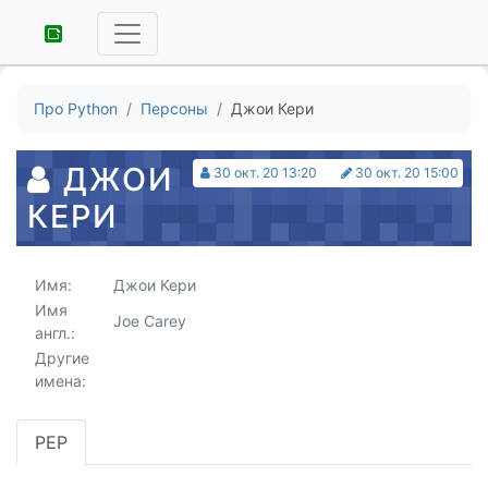
Про Python
Персоны
Джои Кери
ДЖОИ
30 окт. 20 13:20
30 окт. 20 15:00
КЕРИ
Имя:
Джои Кери
Имя
Joe Carey
англ.:
Другие
имена:
PEP