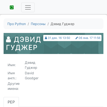
Про Python
Персоны
Дэвид Гуджер
ДЭВИД
31 дек. 16 13:50
06 янв. 17 11:56
ГУДЖЕР
Дэвид
Имя:
Гуджер
Имя
David
англ.:
Goodger
Другие
имена:
PEP