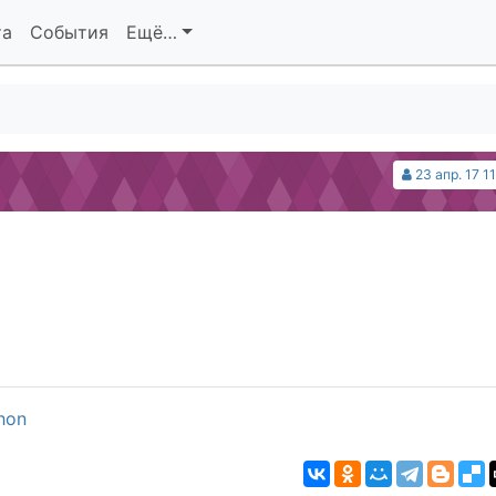
та
События
Ещё…
23 апр. 17 1
thon