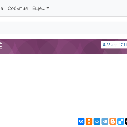
та
События
Ещё…
Ё
23 апр. 17 1