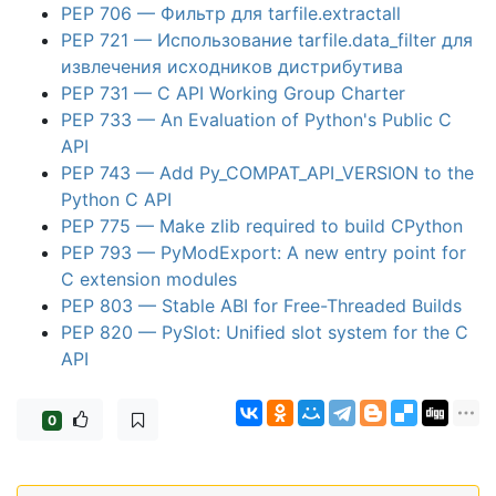
PEP 706 — Фильтр для tarfile.extractall
PEP 721 — Использование tarfile.data_filter для
извлечения исходников дистрибутива
PEP 731 — C API Working Group Charter
PEP 733 — An Evaluation of Python's Public C
API
PEP 743 — Add Py_COMPAT_API_VERSION to the
Python C API
PEP 775 — Make zlib required to build CPython
PEP 793 — PyModExport: A new entry point for
C extension modules
PEP 803 — Stable ABI for Free-Threaded Builds
PEP 820 — PySlot: Unified slot system for the C
API
0