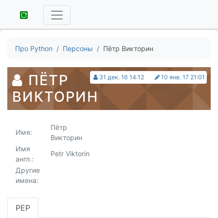
Про Python
Персоны
Пётр Викторин
ПЁТР
31 дек. 16 14:12
10 янв. 17 21:01
ВИКТОРИН
Пётр
Имя:
Викторин
Имя
Petr Viktorin
англ.:
Другие
имена:
PEP