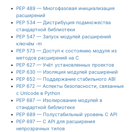
PEP 489 — Многофазовая инициализация
расширений
PEP 534 — Дистрибуция подмножества
стандартной библиотеки
PEP 547 — Запуск модулей расширений
ключём -m
PEP 573 — Доступ к состоянию модуля из
методов расширений на C
PEP 627 — Учёт установленных проектов
PEP 630 — Изоляция модулей расширений
PEP 652 — Поддержание стабильного ABI
PEP 672 — Аспекты безопасности, связанные
с Unicode в Python
PEP 687 — Изолирование модулей в
стандартной библиотеке
PEP 689 — Полустабильный уровень C API
PEP 697 — C API для расширения
непрозрачных типов