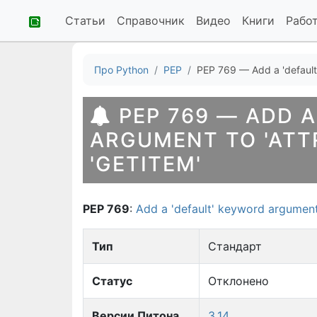
Статьи
Справочник
Видео
Книги
Рабо
Про Python
PEP
PEP 769 — Add a 'default' 
PEP 769 — ADD A
ARGUMENT TO 'ATTR
'GETITEM'
PEP 769
:
Add a 'default' keyword argument t
Тип
Стандарт
Статус
Отклонено
Версии Питона
3.14