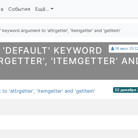
та
События
Ещё…
keyword argument to 'attrgetter', 'itemgetter' and 'getitem'
 'DEFAULT' KEYWORD
18 июл. 25 1
GETTER', 'ITEMGETTER' AN
22 декабря 
o 'attrgetter', 'itemgetter' and 'getitem'