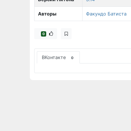
Авторы
Факундо Батиста
0
ВКонтакте
0