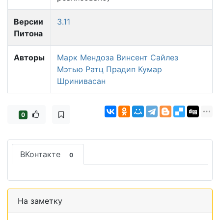
Версии
3.11
Питона
Авторы
Марк Мендоза
Винсент Сайлез
Мэтью Ратц
Прадип Кумар
Шринивасан
0
ВКонтакте
0
На заметку