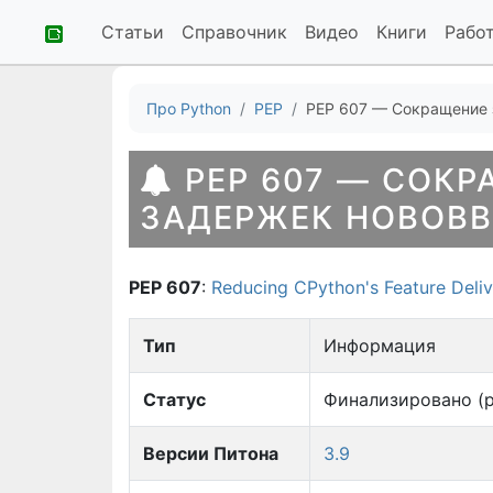
Статьи
Справочник
Видео
Книги
Рабо
Про Python
PEP
PEP 607 — Сокращение 
PEP 607 — СОКР
ЗАДЕРЖЕК НОВОВВ
PEP 607
:
Reducing CPython's Feature Deli
Тип
Информация
Статус
Финализировано (р
Версии Питона
3.9