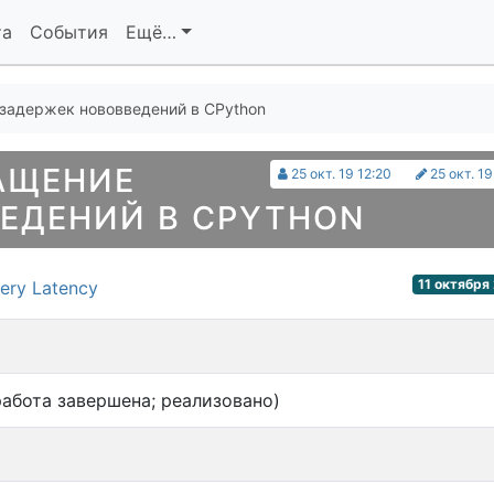
та
События
Ещё…
задержек нововведений в CPython
АЩЕНИЕ
25 окт. 19 12:20
25 окт. 19
ЕДЕНИЙ В CPYTHON
11 октября 
very Latency
абота завершена; реализовано)