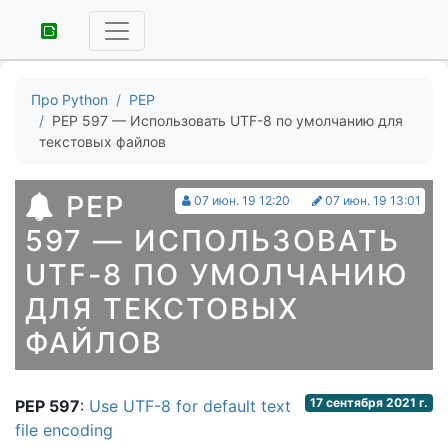
Про Python
PEP
PEP 597 — Использовать UTF-8 по умолчанию для
текстовых файлов
PEP
07 июн. 19 12:20
07 июн. 19 13:01
597 — ИСПОЛЬЗОВАТЬ
UTF-8 ПО УМОЛЧАНИЮ
ДЛЯ ТЕКСТОВЫХ
ФАЙЛОВ
17 сентября 2021 г.
PEP 597
:
Use UTF-8 for default text
file encoding