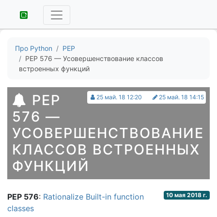
Про Python
PEP
PEP 576 — Усовершенствование классов
встроенных функций
PEP
25 май. 18 12:20
25 май. 18 14:15
576 —
УСОВЕРШЕНСТВОВАНИЕ
КЛАССОВ ВСТРОЕННЫХ
ФУНКЦИЙ
10 мая 2018 г.
PEP 576
:
Rationalize Built-in function
classes