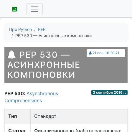
Про Python
PEP
PEP 530 — Асинхронные компоновки
PEP 530 —
21 сен. 16 20:21
АСИНХРОННЫЕ
КОМПОНОВКИ
3 сентября 2016 г.
PEP 530
:
Asynchronous
Comprehensions
Тип
Стандарт
Статус
Финализировано (работа завершена;