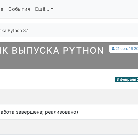
та
События
Ещё…
ка Python 3.1
ИК ВЫПУСКА PYTHON
21 сен. 16 2
8 февраля 
абота завершена; реализовано)