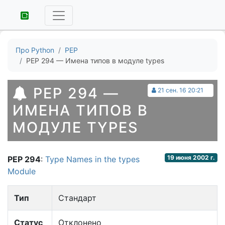
Про Python
PEP
PEP 294 — Имена типов в модуле types
PEP 294 —
21 сен. 16 20:21
ИМЕНА ТИПОВ В
МОДУЛЕ TYPES
19 июня 2002 г.
PEP 294
:
Type Names in the types
Module
Тип
Стандарт
Статус
Отклонено